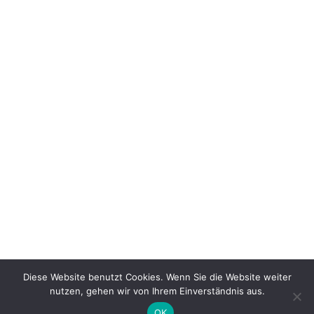
ERRICHTUNG UNSERES NEUEN FAHNENMASTES
Diese Website benutzt Cookies. Wenn Sie die Website weiter
nutzen, gehen wir von Ihrem Einverständnis aus.
HOME
NEWS
IMPRESSUM
DATENSCHUTZERKLÄRUNG
OK