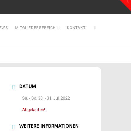
To
th
W
EWS
MITGLIEDERBEREICH
KONTAKT
DATUM
Sa. - So. 30. - 31. Juli 2022
Abgelaufen!
WEITERE INFORMATIONEN