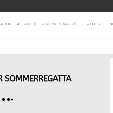
NDER SEGEL-CLUB
JUGEND IM AMSC
REGATTEN
N
 SOMMERREGATTA