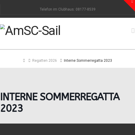
To
th
Telefon im Clubhaus: 08177-8539
W
Home
Regatten 2026
Interne Sommerregatta 2023
INTERNE SOMMERREGATTA
2023