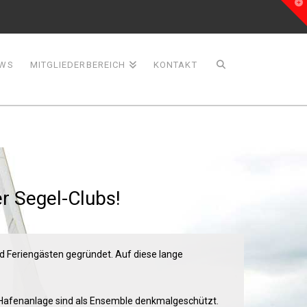
T
t
W
WS
MITGLIEDERBEREICH
KONTAKT
 Segel-Clubs!
d Feriengästen gegründet. Auf diese lange
 Hafenanlage sind als Ensemble denkmalgeschützt.