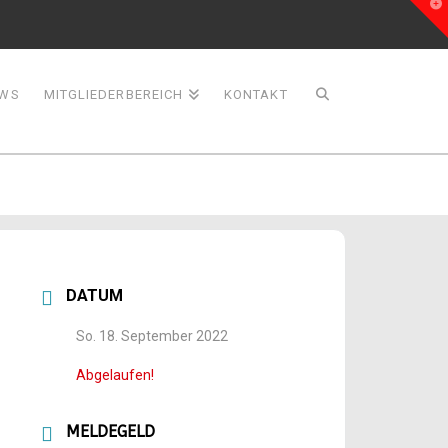
T
t
W
WS
MITGLIEDERBEREICH
KONTAKT
DATUM
So. 18. September 2022
Abgelaufen!
MELDEGELD