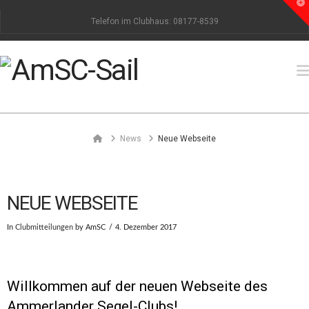
T
t
Telefon im Clubhaus: 08177-8539
W
Home
News
Neue Webseite
NEUE WEBSEITE
In
Clubmitteilungen
by AmSC
4. Dezember 2017
Willkommen auf der neuen Webseite des
Ammerlander Segel-Clubs!