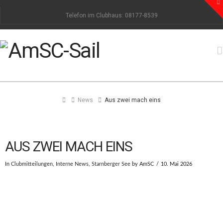
To
th
Telefon im Clubhaus: 08177-8539
W
Home
News
Aus zwei mach eins
AUS ZWEI MACH EINS
In
Clubmitteilungen
,
Interne News
,
Starnberger See
by AmSC
10. Mai 2026