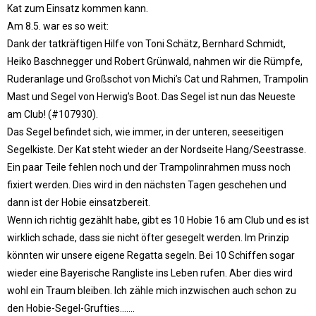
Kat zum Einsatz kommen kann.
Am 8.5. war es so weit:
Dank der tatkräftigen Hilfe von Toni Schätz, Bernhard Schmidt,
Heiko Baschnegger und Robert Grünwald, nahmen wir die Rümpfe,
Ruderanlage und Großschot von Michi’s Cat und Rahmen, Trampolin
Mast und Segel von Herwig’s Boot. Das Segel ist nun das Neueste
am Club! (#107930).
Das Segel befindet sich, wie immer, in der unteren, seeseitigen
Segelkiste. Der Kat steht wieder an der Nordseite Hang/Seestrasse.
Ein paar Teile fehlen noch und der Trampolinrahmen muss noch
fixiert werden. Dies wird in den nächsten Tagen geschehen und
dann ist der Hobie einsatzbereit.
Wenn ich richtig gezählt habe, gibt es 10 Hobie 16 am Club und es ist
wirklich schade, dass sie nicht öfter gesegelt werden. Im Prinzip
könnten wir unsere eigene Regatta segeln. Bei 10 Schiffen sogar
wieder eine Bayerische Rangliste ins Leben rufen. Aber dies wird
wohl ein Traum bleiben. Ich zähle mich inzwischen auch schon zu
den Hobie-Segel-Grufties…….