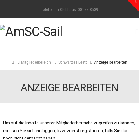
To
th
Telefon im Clubhaus: 08177-8539
W
Home
Mitgliederbereich
Schwarzes Brett
Anzeige bearbeiten
ANZEIGE BEARBEITEN
Um auf die Inhalte unseres Mitgliederbereichs zugreifen zu können,
müssen Sie sich einloggen, bzw. zuerst registrieren, falls Sie das
noch nicht gemacht haben.