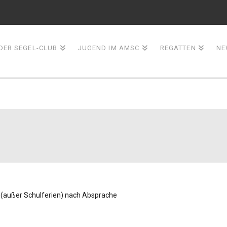
ER SEGEL-CLUB
JUGEND IM AMSC
REGATTEN
NE
r (außer Schulferien) nach Absprache