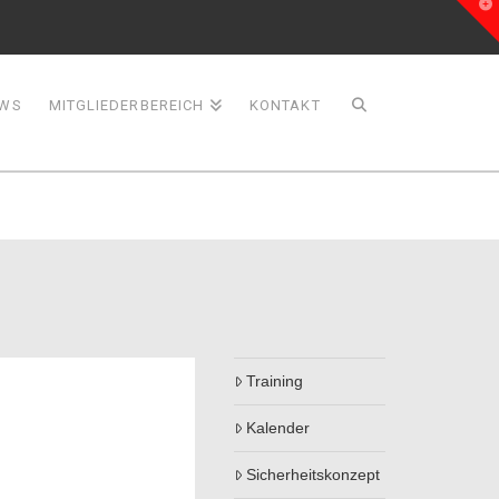
T
t
W
WS
MITGLIEDERBEREICH
KONTAKT
Training
Kalender
Sicherheitskonzept