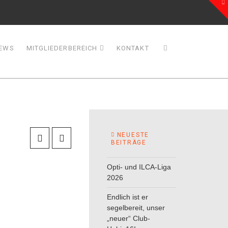
To
th
W
EWS
MITGLIEDERBEREICH
KONTAKT
NEUESTE
BEITRÄGE
Opti- und ILCA-Liga
2026
Endlich ist er
segelbereit, unser
„neuer“ Club-