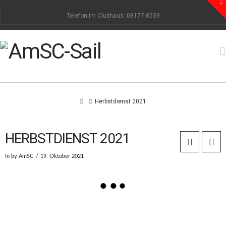
To
th
Telefon im Clubhaus: 08177-8539
W
Home
Herbstdienst 2021
HERBSTDIENST 2021
In by AmSC
19. Oktober 2021