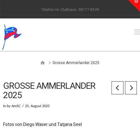
T
t
Telefon im Clubhaus: 08177-8539
W
Home
Grosse Ammerlander 2025
GROSSE AMMERLANDER
2025
In by AmSC
25. August 2025
Fotos von Diego Waser und Tatjana Seel