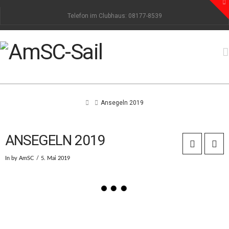
To
th
Telefon im Clubhaus: 08177-8539
W
Home
Ansegeln 2019
ANSEGELN 2019
In by AmSC
5. Mai 2019