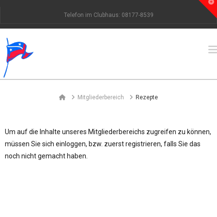
T
t
Telefon im Clubhaus: 08177-8539
W
Home
Mitgliederbereich
Rezepte
Um auf die Inhalte unseres Mitgliederbereichs zugreifen zu können,
müssen Sie sich einloggen, bzw. zuerst registrieren, falls Sie das
noch nicht gemacht haben.