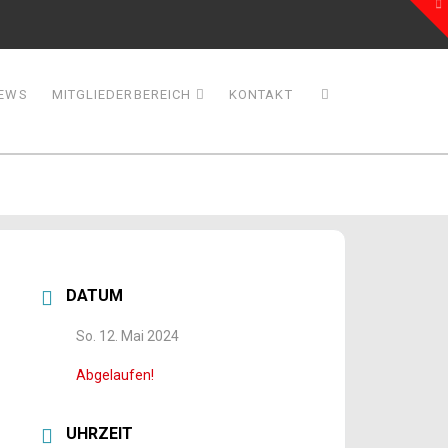
To
th
W
EWS
MITGLIEDERBEREICH
KONTAKT
DATUM
So. 12. Mai 2024
Abgelaufen!
UHRZEIT